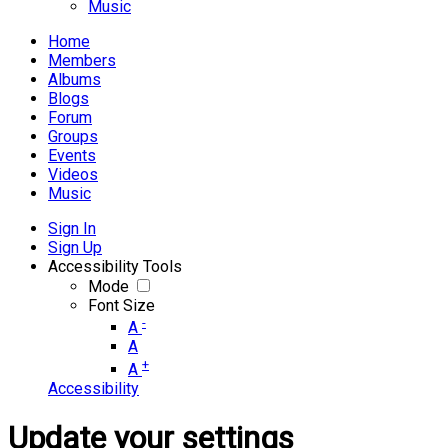
Music
Home
Members
Albums
Blogs
Forum
Groups
Events
Videos
Music
Sign In
Sign Up
Accessibility Tools
Mode
Font Size
-
A
A
+
A
Accessibility
Update your settings