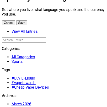
Set where you live, what language you speak and the currency
you use.
Cancel
Save
View All Entries
Categories
All Categories
Sports
Tags
#Buy E-Liquid
#vapetoward
#Cheap Vape Devices
Archives
March 2026