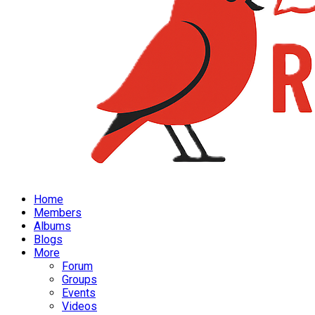
Home
Members
Albums
Blogs
More
Forum
Groups
Events
Videos