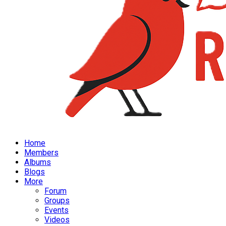
Home
Members
Albums
Blogs
More
Forum
Groups
Events
Videos