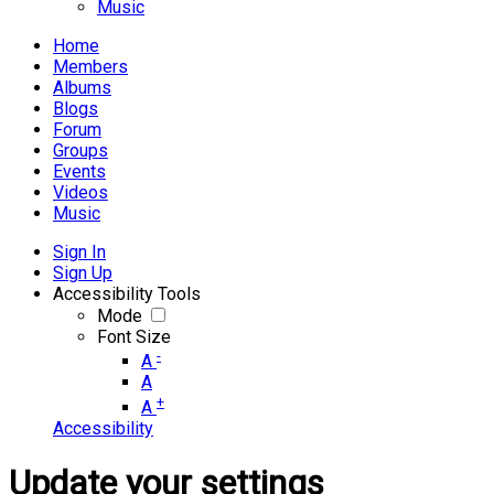
Music
Home
Members
Albums
Blogs
Forum
Groups
Events
Videos
Music
Sign In
Sign Up
Accessibility Tools
Mode
Font Size
-
A
A
+
A
Accessibility
Update your settings