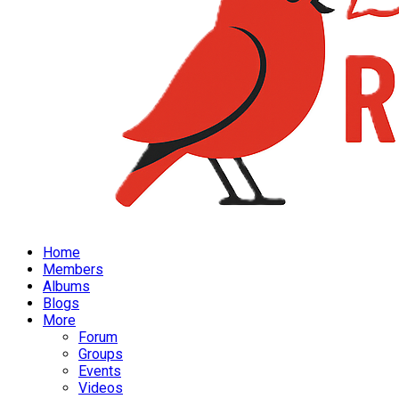
Home
Members
Albums
Blogs
More
Forum
Groups
Events
Videos