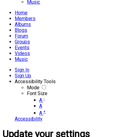
Music
Home
Members
Albums
Blogs
Forum
Groups
Events
Videos
Music
Sign In
Sign Up
Accessibility Tools
Mode
Font Size
-
A
A
+
A
Accessibility
Update your settings