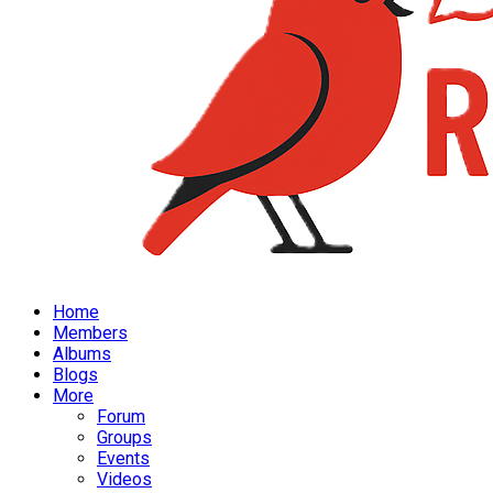
Home
Members
Albums
Blogs
More
Forum
Groups
Events
Videos