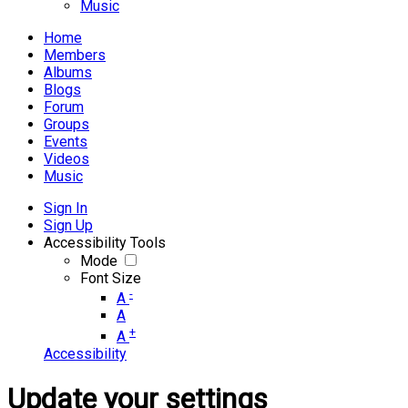
Music
Home
Members
Albums
Blogs
Forum
Groups
Events
Videos
Music
Sign In
Sign Up
Accessibility Tools
Mode
Font Size
-
A
A
+
A
Accessibility
Update your settings