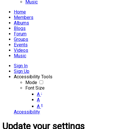
Music
Home
Members
Albums
Blogs
Forum
Groups
Events
Videos
Music
Sign In
Sign Up
Accessibility Tools
Mode
Font Size
-
A
A
+
A
Accessibility
Update your settings