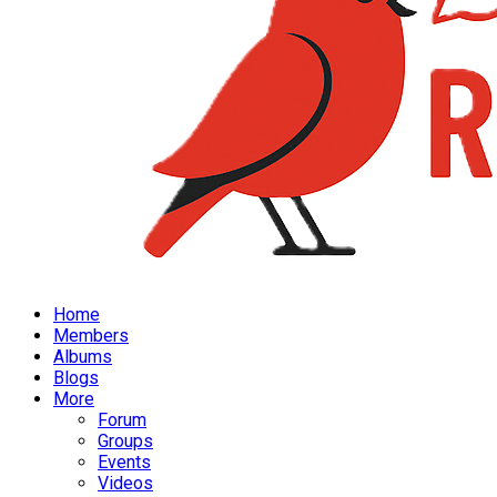
Home
Members
Albums
Blogs
More
Forum
Groups
Events
Videos