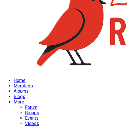
Home
Members
Albums
Blogs
More
Forum
Groups
Events
Videos