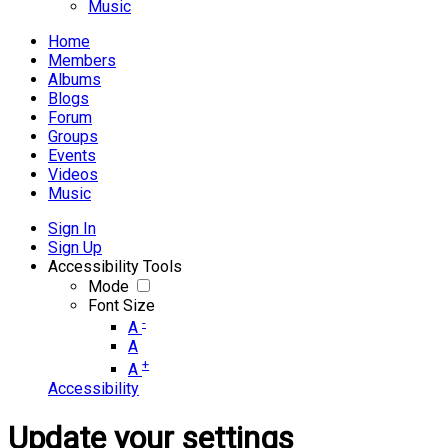
Music
Home
Members
Albums
Blogs
Forum
Groups
Events
Videos
Music
Sign In
Sign Up
Accessibility Tools
Mode
Font Size
-
A
A
+
A
Accessibility
Update your settings