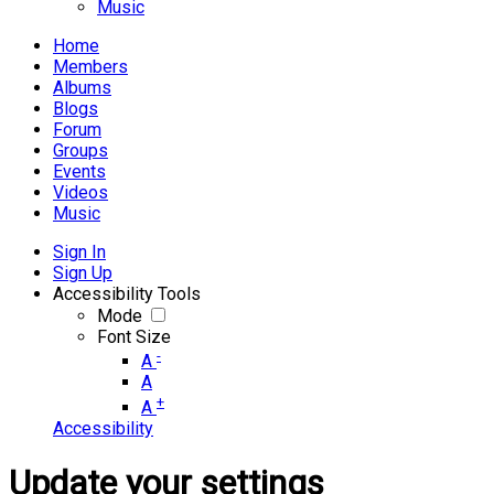
Music
Home
Members
Albums
Blogs
Forum
Groups
Events
Videos
Music
Sign In
Sign Up
Accessibility Tools
Mode
Font Size
-
A
A
+
A
Accessibility
Update your settings