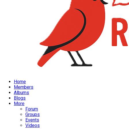
Home
Members
Albums
Blogs
More
Forum
Groups
Events
Videos