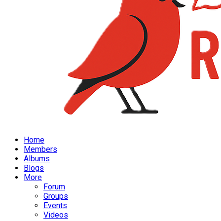
Home
Members
Albums
Blogs
More
Forum
Groups
Events
Videos