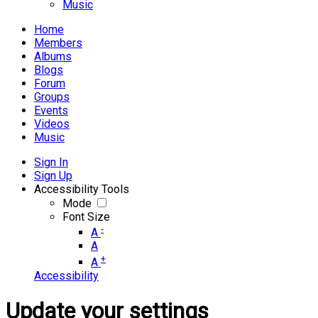
Music
Home
Members
Albums
Blogs
Forum
Groups
Events
Videos
Music
Sign In
Sign Up
Accessibility Tools
Mode
Font Size
-
A
A
+
A
Accessibility
Update your settings