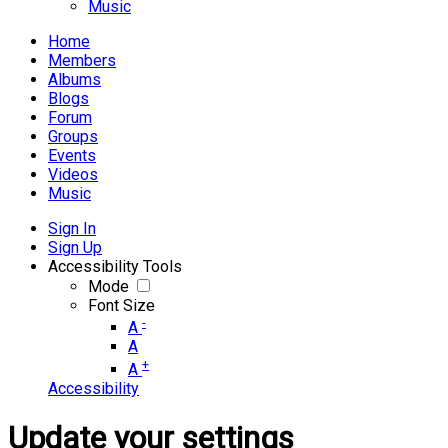
Music
Home
Members
Albums
Blogs
Forum
Groups
Events
Videos
Music
Sign In
Sign Up
Accessibility Tools
Mode
Font Size
-
A
A
+
A
Accessibility
Update your settings