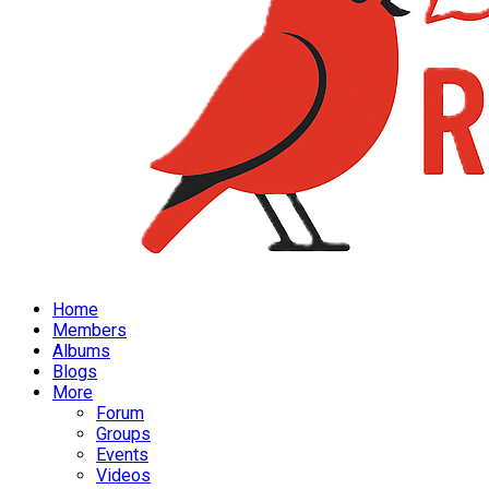
Home
Members
Albums
Blogs
More
Forum
Groups
Events
Videos