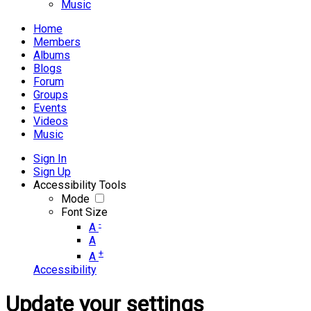
Music
Home
Members
Albums
Blogs
Forum
Groups
Events
Videos
Music
Sign In
Sign Up
Accessibility Tools
Mode
Font Size
-
A
A
+
A
Accessibility
Update your settings