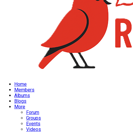
Home
Members
Albums
Blogs
More
Forum
Groups
Events
Videos