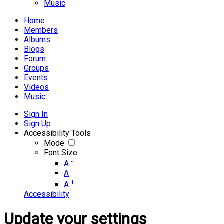
Music
Home
Members
Albums
Blogs
Forum
Groups
Events
Videos
Music
Sign In
Sign Up
Accessibility Tools
Mode
Font Size
-
A
A
+
A
Accessibility
Update your settings