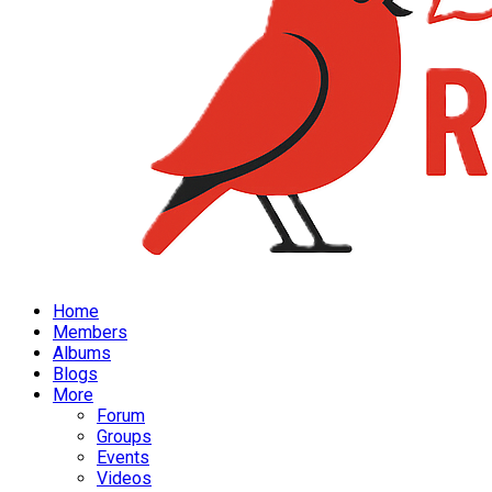
Home
Members
Albums
Blogs
More
Forum
Groups
Events
Videos