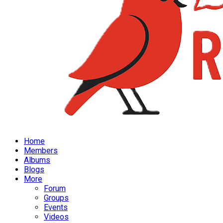
Home
Members
Albums
Blogs
More
Forum
Groups
Events
Videos