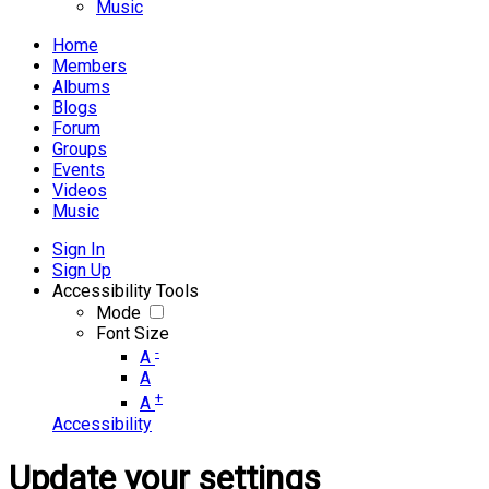
Music
Home
Members
Albums
Blogs
Forum
Groups
Events
Videos
Music
Sign In
Sign Up
Accessibility Tools
Mode
Font Size
-
A
A
+
A
Accessibility
Update your settings