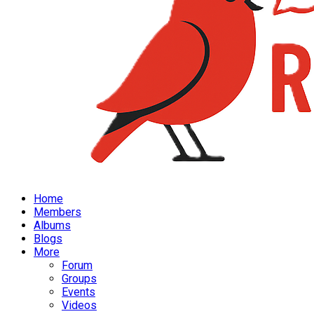
Home
Members
Albums
Blogs
More
Forum
Groups
Events
Videos