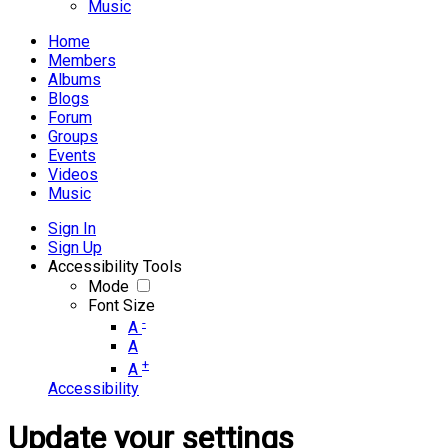
Music
Home
Members
Albums
Blogs
Forum
Groups
Events
Videos
Music
Sign In
Sign Up
Accessibility Tools
Mode
Font Size
-
A
A
+
A
Accessibility
Update your settings