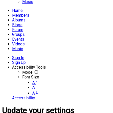
Music
Home
Members
Albums
Blogs
Forum
Groups
Events
Videos
Music
Sign In
Sign Up
Accessibility Tools
Mode
Font Size
-
A
A
+
A
Accessibility
Update your settings