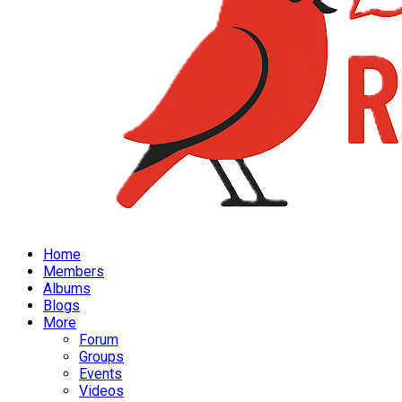
Home
Members
Albums
Blogs
More
Forum
Groups
Events
Videos