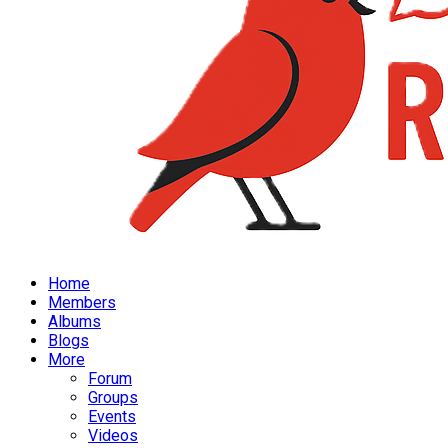
Home
Members
Albums
Blogs
More
Forum
Groups
Events
Videos