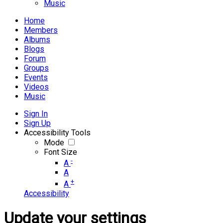
Music
Home
Members
Albums
Blogs
Forum
Groups
Events
Videos
Music
Sign In
Sign Up
Accessibility Tools
Mode
Font Size
-
A
A
+
A
Accessibility
Update your settings