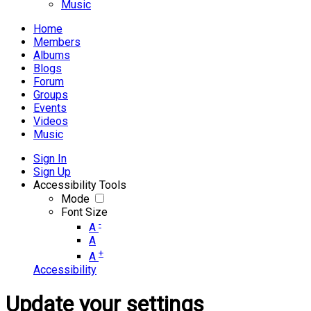
Music
Home
Members
Albums
Blogs
Forum
Groups
Events
Videos
Music
Sign In
Sign Up
Accessibility Tools
Mode
Font Size
-
A
A
+
A
Accessibility
Update your settings