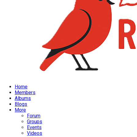
Home
Members
Albums
Blogs
More
Forum
Groups
Events
Videos