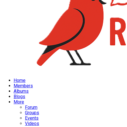
Home
Members
Albums
Blogs
More
Forum
Groups
Events
Videos