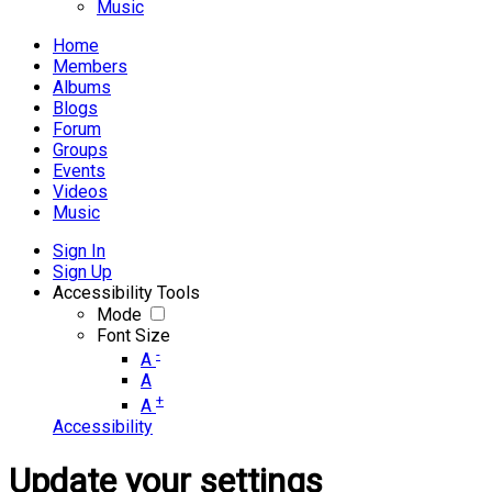
Music
Home
Members
Albums
Blogs
Forum
Groups
Events
Videos
Music
Sign In
Sign Up
Accessibility Tools
Mode
Font Size
-
A
A
+
A
Accessibility
Update your settings