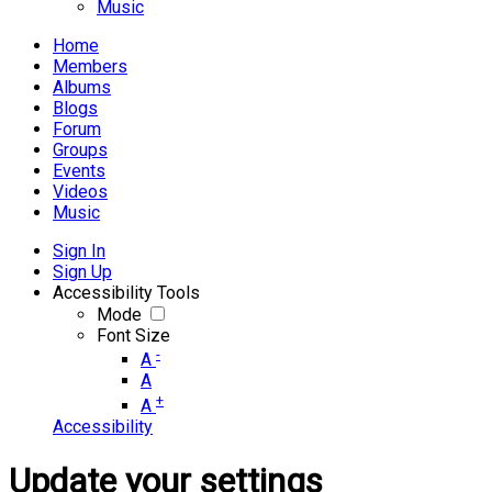
Music
Home
Members
Albums
Blogs
Forum
Groups
Events
Videos
Music
Sign In
Sign Up
Accessibility Tools
Mode
Font Size
-
A
A
+
A
Accessibility
Update your settings