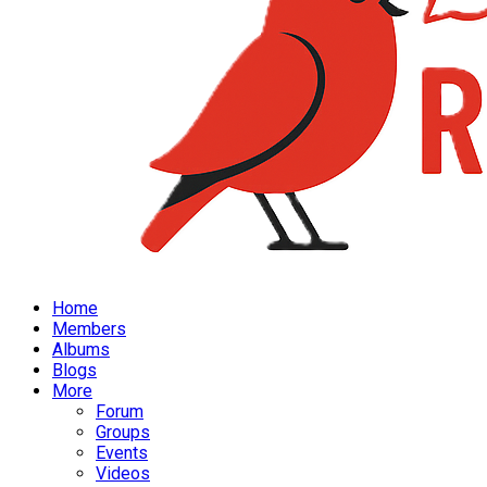
Home
Members
Albums
Blogs
More
Forum
Groups
Events
Videos