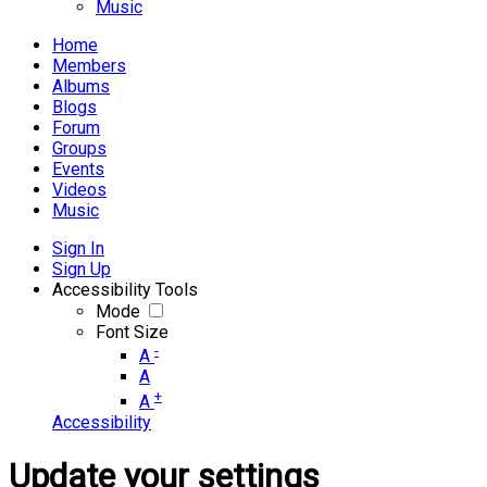
Music
Home
Members
Albums
Blogs
Forum
Groups
Events
Videos
Music
Sign In
Sign Up
Accessibility Tools
Mode
Font Size
-
A
A
+
A
Accessibility
Update your settings