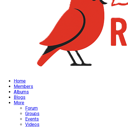
Home
Members
Albums
Blogs
More
Forum
Groups
Events
Videos