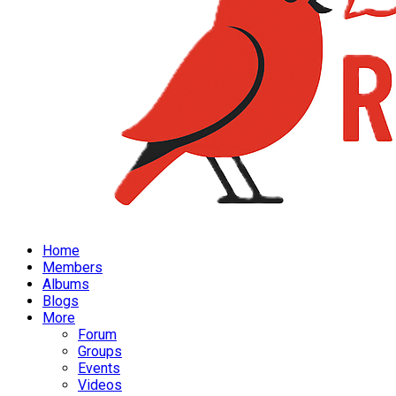
Home
Members
Albums
Blogs
More
Forum
Groups
Events
Videos