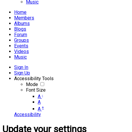
Music
Home
Members
Albums
Blogs
Forum
Groups
Events
Videos
Music
Sign In
Sign Up
Accessibility Tools
Mode
Font Size
-
A
A
+
A
Accessibility
Update your settings