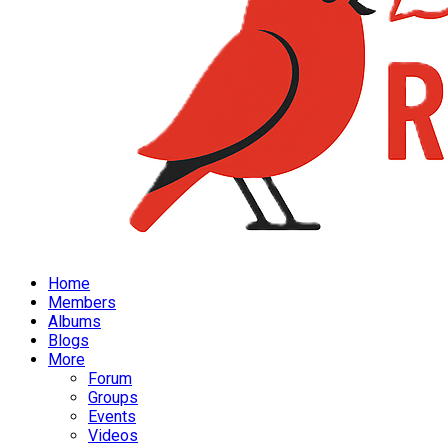
Home
Members
Albums
Blogs
More
Forum
Groups
Events
Videos