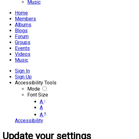
Music
Home
Members
Albums
Blogs
Forum
Groups
Events
Videos
Music
Sign In
Sign Up
Accessibility Tools
Mode
Font Size
-
A
A
+
A
Accessibility
Update your settings