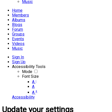
Music
Home
Members
Albums
Blogs
Forum
Groups
Events
Videos
Music
Sign In
Sign Up
Accessibility Tools
Mode
Font Size
-
A
A
+
A
Accessibility
Update your settings