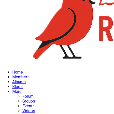
Home
Members
Albums
Blogs
More
Forum
Groups
Events
Videos