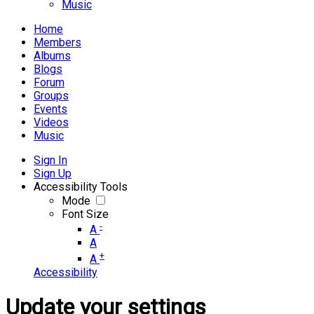
Music
Home
Members
Albums
Blogs
Forum
Groups
Events
Videos
Music
Sign In
Sign Up
Accessibility Tools
Mode
Font Size
-
A
A
+
A
Accessibility
Update your settings