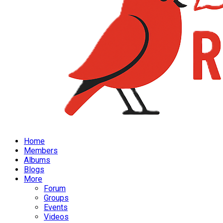
Home
Members
Albums
Blogs
More
Forum
Groups
Events
Videos