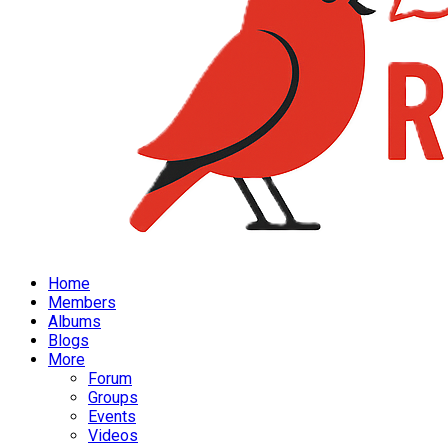
Home
Members
Albums
Blogs
More
Forum
Groups
Events
Videos