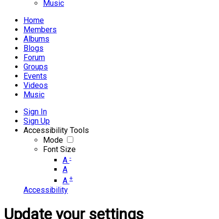
Music
Home
Members
Albums
Blogs
Forum
Groups
Events
Videos
Music
Sign In
Sign Up
Accessibility Tools
Mode
Font Size
-
A
A
+
A
Accessibility
Update your settings