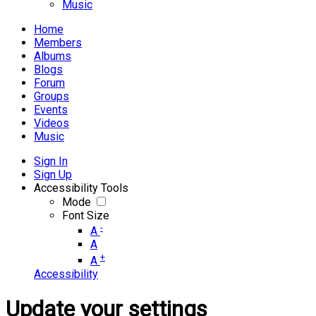
Music
Home
Members
Albums
Blogs
Forum
Groups
Events
Videos
Music
Sign In
Sign Up
Accessibility Tools
Mode
Font Size
-
A
A
+
A
Accessibility
Update your settings