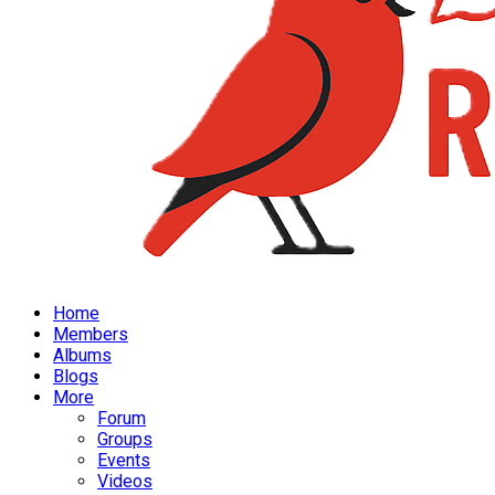
Home
Members
Albums
Blogs
More
Forum
Groups
Events
Videos