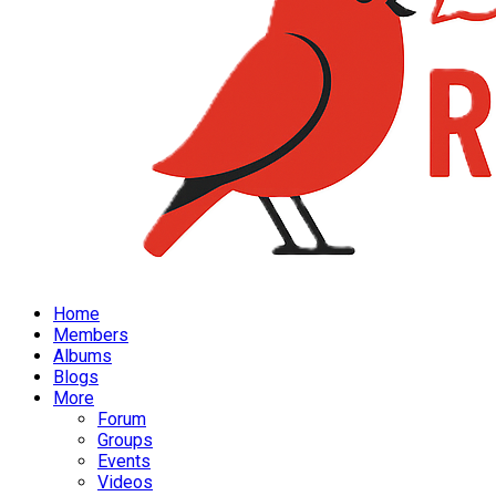
Home
Members
Albums
Blogs
More
Forum
Groups
Events
Videos