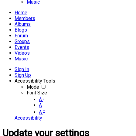
Music
Home
Members
Albums
Blogs
Forum
Groups
Events
Videos
Music
Sign In
Sign Up
Accessibility Tools
Mode
Font Size
-
A
A
+
A
Accessibility
Update your settings