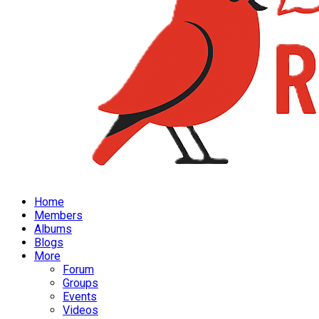
Home
Members
Albums
Blogs
More
Forum
Groups
Events
Videos