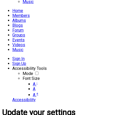
Music
Home
Members
Albums
Blogs
Forum
Groups
Events
Videos
Music
Sign In
Sign Up
Accessibility Tools
Mode
Font Size
-
A
A
+
A
Accessibility
Update your settings