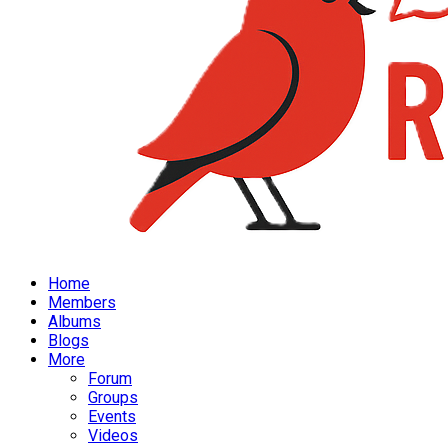
Home
Members
Albums
Blogs
More
Forum
Groups
Events
Videos