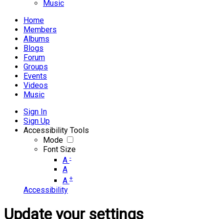
Music
Home
Members
Albums
Blogs
Forum
Groups
Events
Videos
Music
Sign In
Sign Up
Accessibility Tools
Mode
Font Size
-
A
A
+
A
Accessibility
Update your settings