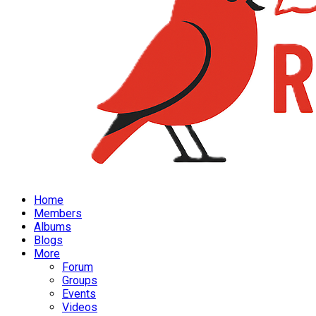
Home
Members
Albums
Blogs
More
Forum
Groups
Events
Videos