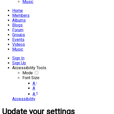
Music
Home
Members
Albums
Blogs
Forum
Groups
Events
Videos
Music
Sign In
Sign Up
Accessibility Tools
Mode
Font Size
-
A
A
+
A
Accessibility
Update your settings