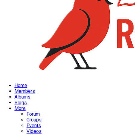
Home
Members
Albums
Blogs
More
Forum
Groups
Events
Videos