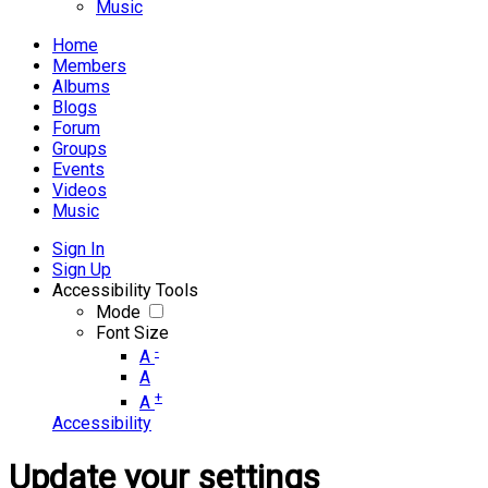
Music
Home
Members
Albums
Blogs
Forum
Groups
Events
Videos
Music
Sign In
Sign Up
Accessibility Tools
Mode
Font Size
-
A
A
+
A
Accessibility
Update your settings