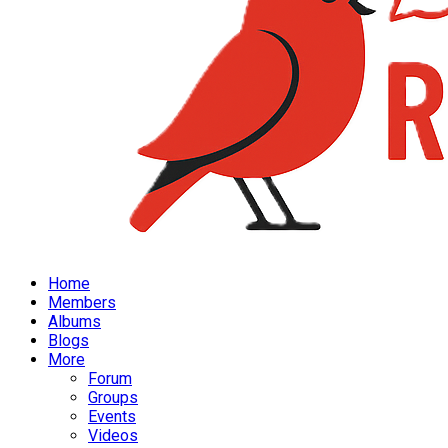
Home
Members
Albums
Blogs
More
Forum
Groups
Events
Videos