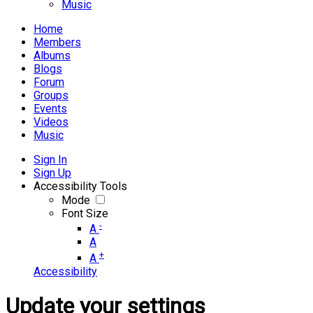
Music
Home
Members
Albums
Blogs
Forum
Groups
Events
Videos
Music
Sign In
Sign Up
Accessibility Tools
Mode
Font Size
-
A
A
+
A
Accessibility
Update your settings