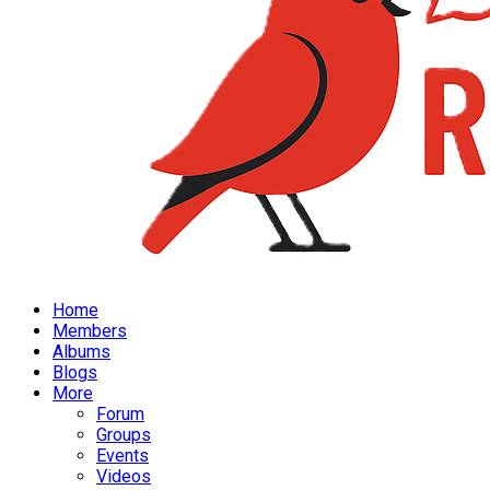
Home
Members
Albums
Blogs
More
Forum
Groups
Events
Videos