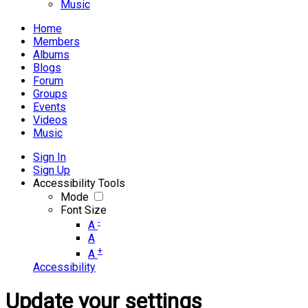
Music
Home
Members
Albums
Blogs
Forum
Groups
Events
Videos
Music
Sign In
Sign Up
Accessibility Tools
Mode
Font Size
-
A
A
+
A
Accessibility
Update your settings